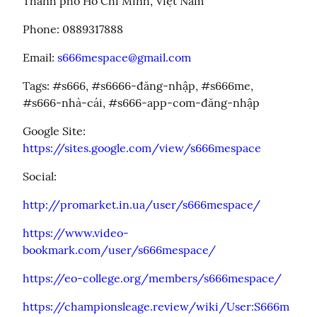
Thành phố Hồ Chí Minh, Việt Nam
Phone: 0889317888
Email: 
s666mespace@gmail.com
Tags: #s666, #s6666-đăng-nhập, #s666me, 
#s666-nhà-cái, #s666-app-com-đăng-nhập
Google Site: 
https://sites.google.com/view/s666mespace
Social:
http://promarket.in.ua/user/s666mespace/
https://www.video-
bookmark.com/user/s666mespace/
https://eo-college.org/members/s666mespace/
https://championsleage.review/wiki/User:S666m