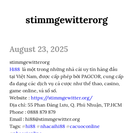
stimmgewitterorg
August 23, 2025
Hi88 
 là một trong những nhà cái uy tín hàng đầu 
tại Việt Nam, được cấp phép bởi PAGCOR, cung cấp 
đa dạng các dịch vụ cá cược như thể thao, casino, 
game online, và xổ số.

Website : 
https://stimmgewitter.org/
Địa chỉ: 55 Phan Đăng Lưu, Q. Phú Nhuận, TP.HCM

Phone : 0888 879 879

Email : 
hi88@stimmgewitter.org
Tags: 
hi88
nhacaihi88
cacuoconline
#
#
#