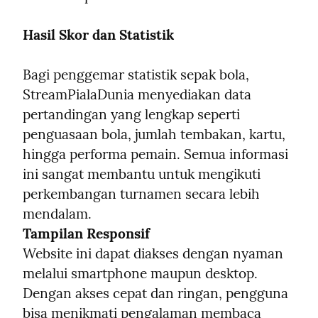
Hasil Skor dan Statistik
Bagi penggemar statistik sepak bola, 
StreamPialaDunia menyediakan data 
pertandingan yang lengkap seperti 
penguasaan bola, jumlah tembakan, kartu, 
hingga performa pemain. Semua informasi 
ini sangat membantu untuk mengikuti 
perkembangan turnamen secara lebih 
Tampilan Responsif
Website ini dapat diakses dengan nyaman 
melalui smartphone maupun desktop. 
Dengan akses cepat dan ringan, pengguna 
bisa menikmati pengalaman membaca 