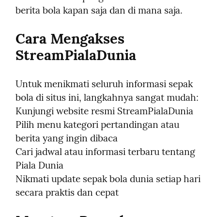
berita bola kapan saja dan di mana saja.
Cara Mengakses 
StreamPialaDunia
Untuk menikmati seluruh informasi sepak 
bola di situs ini, langkahnya sangat mudah:

Kunjungi website resmi StreamPialaDunia

Pilih menu kategori pertandingan atau 
berita yang ingin dibaca

Cari jadwal atau informasi terbaru tentang 
Piala Dunia

Nikmati update sepak bola dunia setiap hari 
secara praktis dan cepat