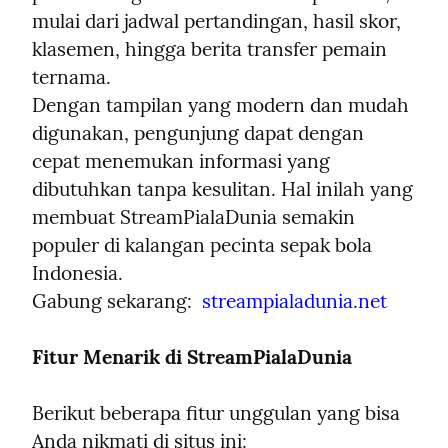
mulai dari jadwal pertandingan, hasil skor, 
klasemen, hingga berita transfer pemain 
ternama.

Dengan tampilan yang modern dan mudah 
digunakan, pengunjung dapat dengan 
cepat menemukan informasi yang 
dibutuhkan tanpa kesulitan. Hal inilah yang 
membuat StreamPialaDunia semakin 
populer di kalangan pecinta sepak bola 
Indonesia.

Gabung sekarang:  
streampialadunia.net
Fitur Menarik di StreamPialaDunia
Berikut beberapa fitur unggulan yang bisa 
Anda nikmati di situs ini:
