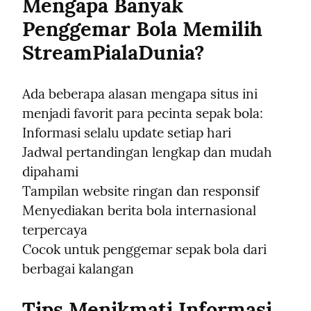
Mengapa Banyak 
Penggemar Bola Memilih 
StreamPialaDunia?
Ada beberapa alasan mengapa situs ini 
menjadi favorit para pecinta sepak bola:

Informasi selalu update setiap hari

Jadwal pertandingan lengkap dan mudah 
dipahami

Tampilan website ringan dan responsif

Menyediakan berita bola internasional 
terpercaya

Cocok untuk penggemar sepak bola dari 
berbagai kalangan
Tips Menikmati Informasi 