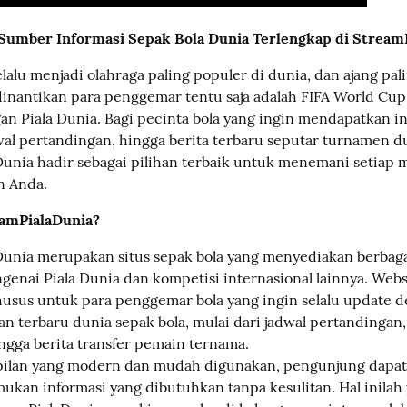
: Sumber Informasi Sepak Bola Dunia Terlengkap di Stream
lalu menjadi olahraga paling populer di dunia, dan ajang pal
dinantikan para penggemar tentu saja adalah FIFA World Cup 
an Piala Dunia. Bagi pecinta bola yang ingin mendapatkan in
wal pertandingan, hingga berita terbaru seputar turnamen dun
unia hadir sebagai pilihan terbaik untuk menemani setiap 
n Anda.
eamPialaDunia?
unia merupakan situs sepak bola yang menyediakan berbagai
enai Piala Dunia dan kompetisi internasional lainnya. Websit
usus untuk para penggemar bola yang ingin selalu update d
 terbaru dunia sepak bola, mulai dari jadwal pertandingan, h
ngga berita transfer pemain ternama.

ilan yang modern dan mudah digunakan, pengunjung dapat
kan informasi yang dibutuhkan tanpa kesulitan. Hal inilah 