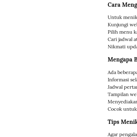
Cara Meng
Untuk menikm
Kunjungi web
Pilih menu k
Cari jadwal a
Nikmati upda
Mengapa B
Ada beberapa 
Informasi sel
Jadwal pert
Tampilan web
Menyediakan 
Cocok untuk 
Tips Meni
Agar pengala