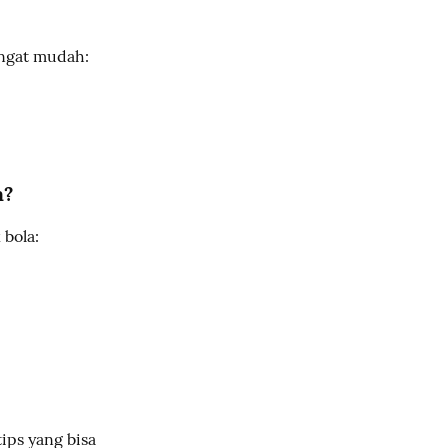
ngat mudah:

a?
bola:

ps yang bisa 