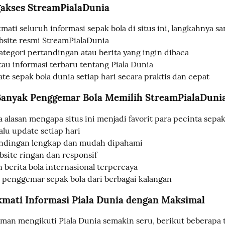
akses StreamPialaDunia
ati seluruh informasi sepak bola di situs ini, langkahnya sa
site resmi StreamPialaDunia

ategori pertandingan atau berita yang ingin dibaca

tau informasi terbaru tentang Piala Dunia

te sepak bola dunia setiap hari secara praktis dan cepat
anyak Penggemar Bola Memilih StreamPialaDuni
alasan mengapa situs ini menjadi favorit para pecinta sepak 
alu update setiap hari

andingan lengkap dan mudah dipahami

site ringan dan responsif

berita bola internasional terpercaya

penggemar sepak bola dari berbagai kalangan
kmati Informasi Piala Dunia dengan Maksimal
man mengikuti Piala Dunia semakin seru, berikut beberapa ti