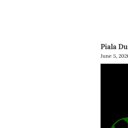
Piala Du
June 5, 202