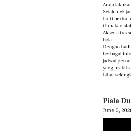
Anda lakukan
Selalu cek j
Ikuti berita
Gunakan stat
Akses situs 
bola

Dengan hadir
berbagai inf
jadwal pertan
yang praktis
Lihat seleng
Piala Du
June 5, 202