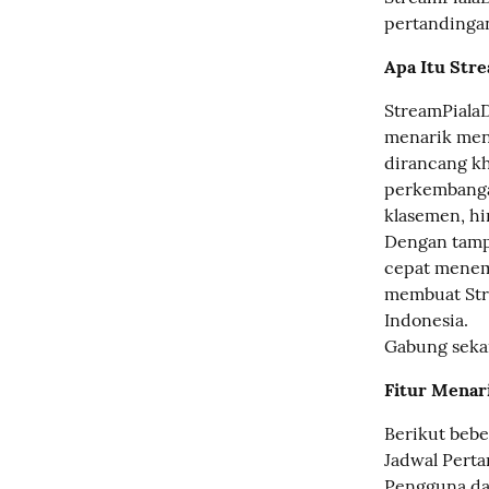
pertandinga
Apa Itu Str
StreamPialaD
menarik meng
dirancang kh
perkembangan
klasemen, hi
Dengan tamp
cepat menemu
membuat Stre
Indonesia.

Gabung sekar
Fitur Menar
Berikut beber
Jadwal Perta
Pengguna dap