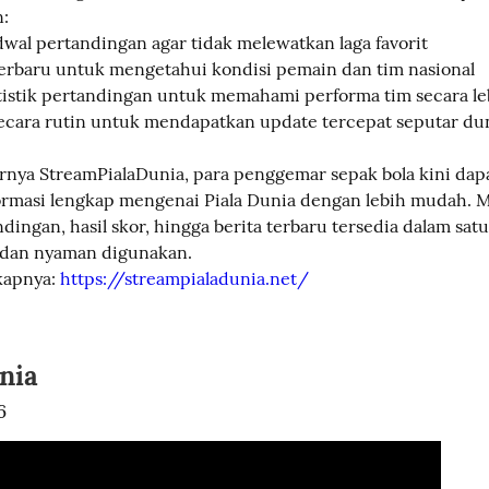
:

adwal pertandingan agar tidak melewatkan laga favorit

 terbaru untuk mengetahui kondisi pemain dan tim nasional

istik pertandingan untuk memahami performa tim secara lebi
secara rutin untuk mendapatkan update tercepat seputar dun
nya StreamPialaDunia, para penggemar sepak bola kini dap
ormasi lengkap mengenai Piala Dunia dengan lebih mudah. Mu
dingan, hasil skor, hingga berita terbaru tersedia dalam satu
 dan nyaman digunakan.

kapnya: 
https://streampialadunia.net/
nia
6