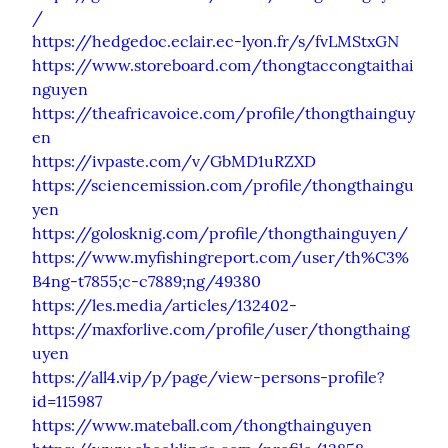
/
https://hedgedoc.eclair.ec-lyon.fr/s/fvLMStxGN
https://www.storeboard.com/thongtaccongtaithai
nguyen
https://theafricavoice.com/profile/thongthainguy
en
https://ivpaste.com/v/GbMD1uRZXD
https://sciencemission.com/profile/thongthaingu
yen
https://golosknig.com/profile/thongthainguyen/
https://www.myfishingreport.com/user/th%C3%
B4ng-t7855;c-c7889;ng/49380
https://les.media/articles/132402-
https://maxforlive.com/profile/user/thongthaing
uyen
https://all4.vip/p/page/view-persons-profile?
id=115987
https://www.mateball.com/thongthainguyen