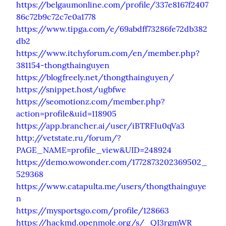
https://belgaumonline.com/profile/337e8167f2407
86c72b9c72c7e0a1778
https://www.tipga.com/e/69abdff73286fe72db382
db2
https://www.itchyforum.com/en/member.php?
381154-thongthainguyen
https://blogfreely.net/thongthainguyen/
https://snippet.host/ugbfwe
https://seomotionz.com/member.php?
action=profile&uid=118905
https://app.brancher.ai/user/iBTRFIu0qVa3
http://vetstate.ru/forum/?
PAGE_NAME=profile_view&UID=248924
https://demo.wowonder.com/1772873202369502_
529368
https://www.catapulta.me/users/thongthainguye
n
https://mysportsgo.com/profile/128663
https://hackmd.openmole.org/s/_QI3rgmWR