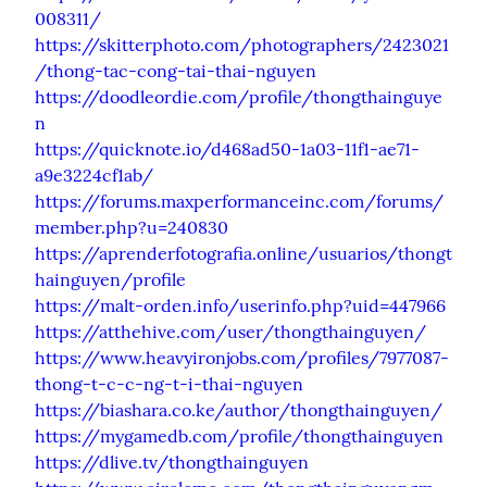
008311/
https://skitterphoto.com/photographers/2423021
/thong-tac-cong-tai-thai-nguyen
https://doodleordie.com/profile/thongthainguye
n
https://quicknote.io/d468ad50-1a03-11f1-ae71-
a9e3224cf1ab/
https://forums.maxperformanceinc.com/forums/
member.php?u=240830
https://aprenderfotografia.online/usuarios/thongt
hainguyen/profile
https://malt-orden.info/userinfo.php?uid=447966
https://atthehive.com/user/thongthainguyen/
https://www.heavyironjobs.com/profiles/7977087-
thong-t-c-c-ng-t-i-thai-nguyen
https://biashara.co.ke/author/thongthainguyen/
https://mygamedb.com/profile/thongthainguyen
https://dlive.tv/thongthainguyen