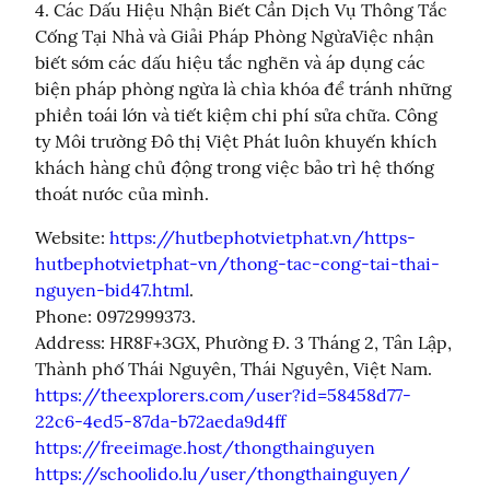
4. Các Dấu Hiệu Nhận Biết Cần Dịch Vụ Thông Tắc 
Cống Tại Nhà và Giải Pháp Phòng NgừaViệc nhận 
biết sớm các dấu hiệu tắc nghẽn và áp dụng các 
biện pháp phòng ngừa là chìa khóa để tránh những 
phiền toái lớn và tiết kiệm chi phí sửa chữa. Công 
ty Môi trường Đô thị Việt Phát luôn khuyến khích 
khách hàng chủ động trong việc bảo trì hệ thống 
thoát nước của mình.
Website: 
https://hutbephotvietphat.vn/https-
hutbephotvietphat-vn/thong-tac-cong-tai-thai-
nguyen-bid47.html
.

Phone: 0972999373.

Address: HR8F+3GX, Phường Đ. 3 Tháng 2, Tân Lập, 
https://theexplorers.com/user?id=58458d77-
22c6-4ed5-87da-b72aeda9d4ff
https://freeimage.host/thongthainguyen
https://schoolido.lu/user/thongthainguyen/