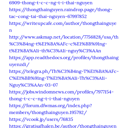
6909-thong-t-c-c-ng-t-i-thai-nguyen
https://thongthainguyen.raindrop.page/thong-
tac-cong-tai-thai-nguyen-67997852
https://writeupcafe.com/author/thongthainguye
n
http://www.askmap.net/location/7756828/usa/th
%C3%B4ng-t%E1%BA%AFc-c%E1%BB%91ng-
t%E1%BA%A1i-th%C3%A1i-nguy%C3%AAn
https://app.readthedocs.org/profiles/thongthaing
uyenzdi/
https://telegra.ph/Th%C3%B4ng-T%E1%BA%AFc-
C%E1%BB%91ng-T%E1%BA%A1i-Th%C3%A1i-
Nguy%C3%AAn-03-07
https://jobs.windomnews.com/profiles/7977154-
thong-t-c-c-ng-t-i-thai-nguyen
https://forum.dfwmas.org/index.php?
members/thongthainguyen.195792/
https://vcook.jp/users/76835
https://gratisafhalen.be/author/thongthainguyen