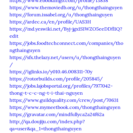
https://www.ebooklingo.com/profile/13858
https://www.themoviedb.org/u/thongthainguyen
https://forum.issabel.org/u/thongthainguyen
https://ardec.ca/en/profile/UAS3H
https://md.yeswiki.net/Byj-jgx1S1WZO5eeDDfl1Q?
edit
https://jobs.foodtechconnect.com/companies/tho
ngthainguyen
https://sfx.thelazy.net/users/u/thongthainguyen
/
https://iglinks.io/y010.46.008311-70y
https://rotorbuilds.com/profile/205845/
https://jobs.lajobsportal.org/profiles/7977042-
thong-t-c-c-ng-t-i-thai-nguyen
https://www.guildquality.com/crew/post/70631
https://www.mymeetbook.com/thongthainguyen
https://gravatar.com/mindfullyca2a24f62a
http://qa.doujiju.com/index.php?
qa=user&qa_1=thongthainguyen