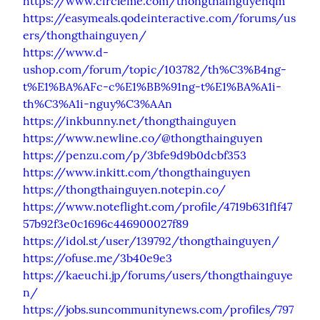
https://www.circleme.com/thongthainguyenqm
https://easymeals.qodeinteractive.com/forums/us
ers/thongthainguyen/
https://www.d-
ushop.com/forum/topic/103782/th%C3%B4ng-
t%E1%BA%AFc-c%E1%BB%91ng-t%E1%BA%A1i-
th%C3%A1i-nguy%C3%AAn
https://inkbunny.net/thongthainguyen
https://www.newline.co/@thongthainguyen
https://penzu.com/p/3bfe9d9b0dcbf353
https://www.inkitt.com/thongthainguyen
https://thongthainguyen.notepin.co/
https://www.noteflight.com/profile/4719b631f1f47
57b92f3e0c1696c446900027f89
https://idol.st/user/139792/thongthainguyen/
https://ofuse.me/3b40e9e3
https://kaeuchi.jp/forums/users/thongthainguye
n/
https://jobs.suncommunitynews.com/profiles/797