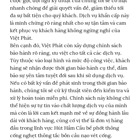
cuộc gọi, đội ngũ kỹ thuật của chúng tôi sẽ có mặt 
nhanh chóng để giải quyết vấn đề, giảm thiểu tối 
đa sự bất tiện cho quý khách. Dịch vụ khẩn cấp này 
là minh chứng rõ ràng nhất cho sự tận tâm và cam 
kết phục vụ khách hàng không ngừng nghỉ của 
Việt Phát.

Bên cạnh đó, Việt Phát còn xây dựng chính sách 
bảo hành rõ ràng, ưu việt cho tất cả các dịch vụ. 
Tùy thuộc vào loại hình và mức độ công việc, khách 
hàng sẽ nhận được thời gian bảo hành cụ thể, đảm 
bảo sự yên tâm tuyệt đối sau khi sử dụng dịch vụ. 
Nếu có bất kỳ vấn đề phát sinh trong thời gian bảo 
hành, chúng tôi sẽ cử kỹ thuật viên đến kiểm tra và 
xử lý hoàn toàn miễn phí. Chính sách này không chỉ 
thể hiện sự tự tin vào chất lượng dịch vụ của mình 
mà còn là lời cam kết mạnh mẽ về sự đồng hành lâu 
dài với khách hàng, củng cố vị thế là đơn vị hàng 
đầu trong lĩnh vực Hút Hầm Cầu bể phốt thông 
cống nghẹt thông tắc bồn cầu nạo vét cống.
