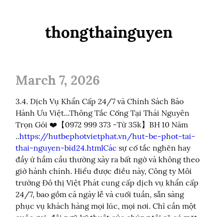
thongthainguyen
March 7, 2026
3.4. Dịch Vụ Khẩn Cấp 24/7 và Chính Sách Bảo 
Hành Ưu Việt...Thông Tắc Cống Tại Thái Nguyên 
Trọn Gói ❤️【0972 999 373 -Từ 35k】BH 10 Năm 
..
https://hutbephotvietphat.vn/hut-be-phot-tai-
thai-nguyen-bid24.htmlCác
 sự cố tắc nghẽn hay 
đầy ứ hầm cầu thường xảy ra bất ngờ và không theo 
giờ hành chính. Hiểu được điều này, Công ty Môi 
trường Đô thị Việt Phát cung cấp dịch vụ khẩn cấp 
24/7, bao gồm cả ngày lễ và cuối tuần, sẵn sàng 
phục vụ khách hàng mọi lúc, mọi nơi. Chỉ cần một 