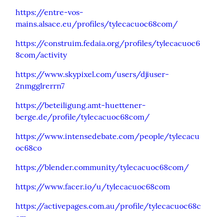
https://entre-vos-
mains.alsace.eu/profiles/tylecacuoc68com/
https://construim.fedaia.org/profiles/tylecacuoc6
8com/activity
https://www.skypixel.com/users/djiuser-
2nmgglrerrn7
https://beteiligung.amt-huettener-
berge.de/profile/tylecacuoc68com/
https://www.intensedebate.com/people/tylecacu
oc68co
https://blender.community/tylecacuoc68com/
https://www.facer.io/u/tylecacuoc68com
https://activepages.com.au/profile/tylecacuoc68c