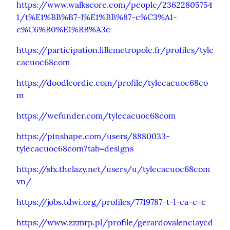
https://www.walkscore.com/people/23622805754
1/t%E1%BB%B7-l%E1%BB%87-c%C3%A1-
c%C6%B0%E1%BB%A3c
https://participation.lillemetropole.fr/profiles/tyle
cacuoc68com
https://doodleordie.com/profile/tylecacuoc68co
m
https://wefunder.com/tylecacuoc68com
https://pinshape.com/users/8880033-
tylecacuoc68com?tab=designs
https://sfx.thelazy.net/users/u/tylecacuoc68com
vn/
https://jobs.tdwi.org/profiles/7719787-t-l-ca-c-c
https://www.zzmrp.pl/profile/gerardovalenciaycd