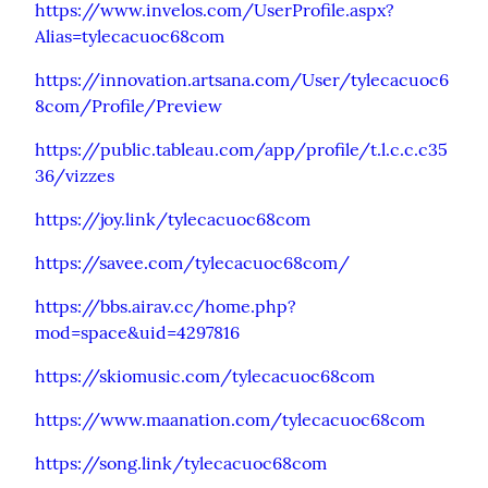
https://www.invelos.com/UserProfile.aspx?
Alias=tylecacuoc68com
https://innovation.artsana.com/User/tylecacuoc6
8com/Profile/Preview
https://public.tableau.com/app/profile/t.l.c.c.c35
36/vizzes
https://joy.link/tylecacuoc68com
https://savee.com/tylecacuoc68com/
https://bbs.airav.cc/home.php?
mod=space&uid=4297816
https://skiomusic.com/tylecacuoc68com
https://www.maanation.com/tylecacuoc68com
https://song.link/tylecacuoc68com