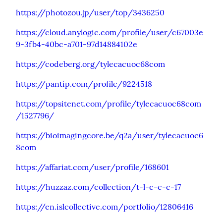
https://photozou.jp/user/top/3436250
https://cloud.anylogic.com/profile/user/c67003e
9-3fb4-40bc-a701-97d14884102e
https://codeberg.org/tylecacuoc68com
https://pantip.com/profile/9224518
https://topsitenet.com/profile/tylecacuoc68com
/1527796/
https://bioimagingcore.be/q2a/user/tylecacuoc6
8com
https://affariat.com/user/profile/168601
https://huzzaz.com/collection/t-l-c-c-c-17
https://en.islcollective.com/portfolio/12806416