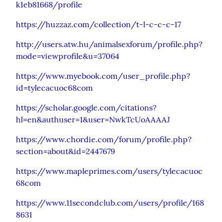
k1eb81668/profile
https://huzzaz.com/collection/t-l-c-c-c-17
http://users.atw.hu/animalsexforum/profile.php?
mode=viewprofile&u=37064
https://www.myebook.com/user_profile.php?
id=tylecacuoc68com
https://scholar.google.com/citations?
hl=en&authuser=1&user=NwkTcUoAAAAJ
https://www.chordie.com/forum/profile.php?
section=about&id=2447679
https://www.mapleprimes.com/users/tylecacuoc
68com
https://www.11secondclub.com/users/profile/168
8631