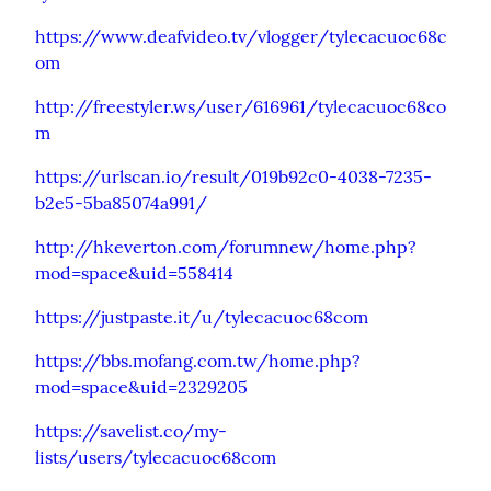
https://www.deafvideo.tv/vlogger/tylecacuoc68c
om
http://freestyler.ws/user/616961/tylecacuoc68co
m
https://urlscan.io/result/019b92c0-4038-7235-
b2e5-5ba85074a991/
http://hkeverton.com/forumnew/home.php?
mod=space&uid=558414
https://justpaste.it/u/tylecacuoc68com
https://bbs.mofang.com.tw/home.php?
mod=space&uid=2329205
https://savelist.co/my-
lists/users/tylecacuoc68com