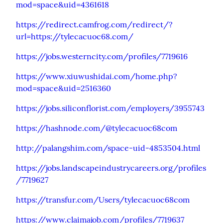
mod=space&uid=4361618
https://redirect.camfrog.com/redirect/?
url=https://tylecacuoc68.com/
https://jobs.westerncity.com/profiles/7719616
https://www.xiuwushidai.com/home.php?
mod=space&uid=2516360
https://jobs.siliconflorist.com/employers/3955743
https://hashnode.com/@tylecacuoc68com
http://palangshim.com/space-uid-4853504.html
https://jobs.landscapeindustrycareers.org/profiles
/7719627
https://transfur.com/Users/tylecacuoc68com
https://www.claimajob.com/profiles/7719637