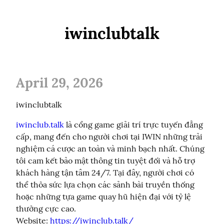
iwinclubtalk
April 29, 2026
iwinclubtalk
iwinclub.talk
 là cổng game giải trí trực tuyến đẳng 
cấp, mang đến cho người chơi tại IWIN những trải 
nghiệm cá cược an toàn và minh bạch nhất. Chúng 
tôi cam kết bảo mật thông tin tuyệt đối và hỗ trợ 
khách hàng tận tâm 24/7. Tại đây, người chơi có 
thể thỏa sức lựa chọn các sảnh bài truyền thống 
hoặc những tựa game quay hũ hiện đại với tỷ lệ 
thưởng cực cao.

Website: 
https://iwinclub.talk/