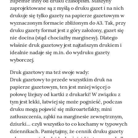
zupełnie inny od druku czasopism. Maszyny 
zaprojektowane są z myślą o druku gazet i na nich 
drukuje się tylko gazety na papierze gazetowym w 
wyznaczonym formacie zbliżonym do A3. Tak, przy 
druku gazety format jest z góry założony, gazet się 
nie docina (stąd chociażby marginesy). Dlatego 
właśnie druk gazetowy jest najtańszym drukiem i 
idealnie nadaje się m.in. do wydruku gazety 
wyborczej.
Druk gazetowy ma też swoje wady:

Druk gazetowy to przede wszystkim druk na 
papierze gazetowym, ten jest mniej więcej o 
połowę lżejszy od kartki z drukarki! W związku z 
tym jest lekki, łatwiej się może pognieść, podczas 
druku mogą pojawić się mikroartefakty, mini 
zatłuszczenia, ząbki na marginesie zewnętrznym, 
dziurki… czyli wszystko to co kochamy w typowych 
dziennikach. Pamiętajmy, że cennik druku gazety 