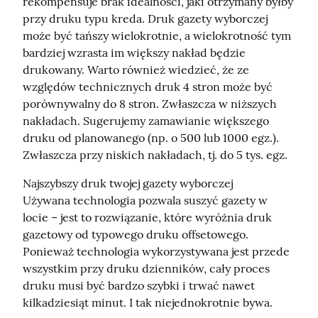
rekompensuje brak idealności, jaki otrzymany byłby 
przy druku typu kreda. Druk gazety wyborczej 
może być tańszy wielokrotnie, a wielokrotność tym 
bardziej wzrasta im większy nakład będzie 
drukowany. Warto również wiedzieć, że ze 
względów technicznych druk 4 stron może być 
porównywalny do 8 stron. Zwłaszcza w niższych 
nakładach. Sugerujemy zamawianie większego 
druku od planowanego (np. o 500 lub 1000 egz.). 
Zwłaszcza przy niskich nakładach, tj. do 5 tys. egz.
Najszybszy druk twojej gazety wyborczej

Używana technologia pozwala suszyć gazety w 
locie – jest to rozwiązanie, które wyróżnia druk 
gazetowy od typowego druku offsetowego. 
Ponieważ technologia wykorzystywana jest przede 
wszystkim przy druku dzienników, cały proces 
druku musi być bardzo szybki i trwać nawet 
kilkadziesiąt minut. I tak niejednokrotnie bywa.