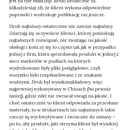
jest na tyle mała (np. druki detaliczne za 
kilkadziesiąt zł), że klient wykona odpowiednie 
poprawki i wydrukuje publikację raz jeszcze.
Druk najtańszy ostatecznie nie zawsze najtańszy

Zdarzają się oczywiście klienci, którzy poszukują 
najtańszych rozwiązań, nie zważając na jakość 
obsługi i kończy się to często tak jak w przypadku 
jednej z firm, która sprzedawała produkt w jednej z 
sieci marketów w pudłach na których 
wydrukowane były pliki podglądowe, czyli 
wszystko było rozpikselowane i ze znakami 
wodnymi. Druk był wysokonakładowy, więc 
najpewniej wykonywany w Chinach (bo pewnie 
taniej), gdzie nikt nie zwracał uwagi na jakość. I 
choć ostatecznie to klient odpowiada za przesłane 
materiały, to w drukarniach nie najtańszych takie 
rzeczy są wychwytywane i zwracane do zmiany – 
po to, aby produkt, jaki otrzyma klient był wysokiej 