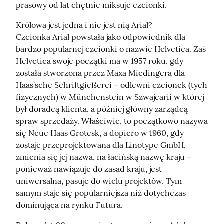
prasowy od lat chętnie miksuje czcionki.
Królowa jest jedna i nie jest nią Arial?

Czcionka Arial powstała jako odpowiednik dla 
bardzo popularnej czcionki o nazwie Helvetica. Zaś 
Helvetica swoje początki ma w 1957 roku, gdy 
została stworzona przez Maxa Miedingera dla 
Haas’sche Schriftgießerei – odlewni czcionek (tych 
fizycznych) w Münchenstein w Szwajcarii w której 
był doradcą klienta, a później główny zarządcą 
spraw sprzedaży. Właściwie, to początkowo nazywa 
się Neue Haas Grotesk, a dopiero w 1960, gdy 
zostaje przeprojektowana dla Linotype GmbH, 
zmienia się jej nazwa, na łacińską nazwę kraju – 
ponieważ nawiązuje do zasad kraju, jest 
uniwersalna, pasuje do wielu projektów. Tym 
samym staje się popularniejsza niż dotychczas 
dominująca na rynku Futura.