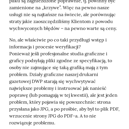
pliku są zagnieżdżone poprawnie, tj. powinny być 
zamienione na „krzywe”. Więc na pewno nasze 
usługi nie są najtańsze na świecie, ale porównując 
straty jakie zaoszczędziliśmy Klientom z powodu 
wychwyconych błędów – na pewno warte są ceny.
No, ale właściwie po co taki przydługi wstęp i 
informacja i procesie weryfikacji?

Ponieważ jeśli profesjonalne studia graficzne i 
graficy podsyłają pliki zgodne ze specyfikacją, to 
osoby nie zajmujące się taką grafiką mają z tym 
problem. Działy graficzne naszej drukarni 
gazetowej DWP starają się wychwytywać 
największe problemy i instruować jak nanieść 
poprawę (lub pomagają w tej kwestii), ale jest jeden 
problem, który pojawia się powszechnie: strona 
przysłana jako JPG, a po prośbie, aby był to plik PDF, 
wrzucenie strony JPG do PDF-a. A to nie 
rozwiązuje problemu.