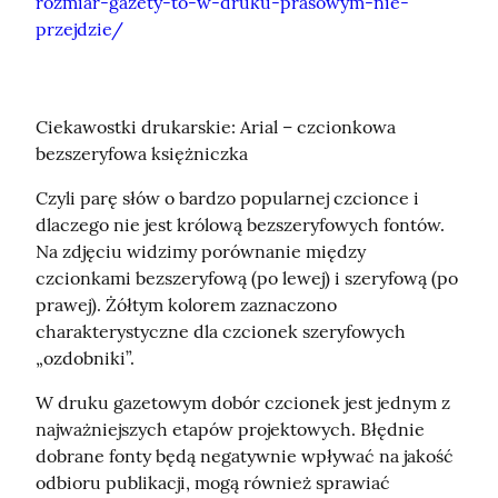
rozmiar-gazety-to-w-druku-prasowym-nie-
przejdzie/
Ciekawostki drukarskie: Arial – czcionkowa 
bezszeryfowa księżniczka
Czyli parę słów o bardzo popularnej czcionce i 
dlaczego nie jest królową bezszeryfowych fontów. 
Na zdjęciu widzimy porównanie między 
czcionkami bezszeryfową (po lewej) i szeryfową (po 
prawej). Żółtym kolorem zaznaczono 
charakterystyczne dla czcionek szeryfowych 
„ozdobniki”.
W druku gazetowym dobór czcionek jest jednym z 
najważniejszych etapów projektowych. Błędnie 
dobrane fonty będą negatywnie wpływać na jakość 
odbioru publikacji, mogą również sprawiać 