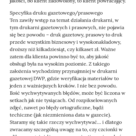
jakości, bo klient zadowolony, to klient powracający.
Specyfika druku gazetowego/prasowego

Ten zawiły wstęp na temat działania drukarni, w 
tym drukarni gazetowych i prasowych, nie pojawia 
się bez powodu – druk gazetowy, prasowy to druk 
przede wszystkim biznesowy i wysokonakładowy, 
droższy niż kilkadziesiąt, czy kilkaset zł. Ważne 
zatem dla klienta powinno być to, aby jakość 
obsługi była na wysokim poziomie. Z takiego 
założenia wychodzimy przynajmniej w drukarni 
gazetowej DWP, gdzie weryfikacja materiałów to 
jeden z ważniejszych kroków. I nie bez powodu. 
Ilość wychwytywanych błędów, może być liczona w 
setkach jak nie tysiącach. Od rozpikselowanych 
zdjęć, nawet po błędy ortograficzne, bądź 
techiczne (jak niezmieniona data w gazecie). 
Staramy się takie rzeczy wychwytywać… i dlatego 
zwracamy szczególną uwagę na to, czy czcionki w 