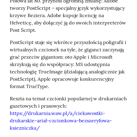
Połowa lat 80. przynosi ogromną zmianę: Adobe 
tworzy PostScript – specjalny język wykorzystujący 
krzywe Beziera. Adobe kupuje licencję na 
Helveticę, aby dołączyć ją do swoich interpreterów 
Post Script.
PostScript staje się wkrótce przyszłością poligrafii i 
wirtualnych czcionek na tyle, że giganci zaczynają 
grać przeciw gigantom: oto Apple i Microsoft 
skrzykują się do współpracy: MS udostępnia 
technologię TrueImage (działającą analogicznie jak 
PostScript), Apple opracowuje konkurencyjny 
format TrueType.
Reszta na temat czcionki popularnej w drukarniach 
gazetowych i prasowych: 
https://drukarnia.waw.pl/a/ciekawostki-
drukarskie-arial-czcionkowa-bezszeryfowa-
ksiezniczka/